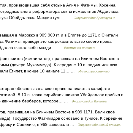
тия, производившая себя отсына Алия и Фатимы, Хосейна
я, отрадикального реформатора секты исмаилитов Абдаллаха
о внука Обейдаллаха Махдия (ум.… …
Энциклопедия Брокгауза и
авшая в Марокко в 909 969 гг. и в Египте до 1171 г. Считали
 Фатимы, приводя это как доказательство своего права
ейдалла считал себя махди… …
Всемирная история
в шиитов (исмаилитов), правившая на Ближнем Востоке в
тимы (дочери Мухаммеда). К середине 10 в. подчинили всю
вали Египет, в конце 10 начале 11… …
Иллюстрированный
оторая обосновывала свое право на власть в халифате
тимой. В 10 в. глава сирийских шиитов Убейдаллах прибыл в
ить движение берберов, которое… …
Энциклопедия Кольера
в, правившая на Ближнем Востоке в 909 1171. Вели своё
еда). Государство Фатимидов основано в Тунисе. К середине
Африку и Сицилию, в 969 завоевали …
Энциклопедический словарь