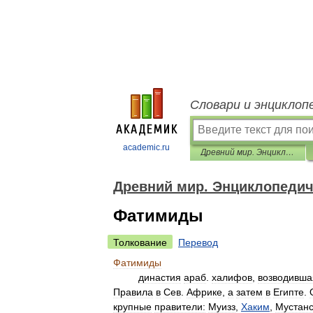
Словари и энциклоп
academic.ru
Древний мир. Энциклопедический словарь
Древний мир. Энциклопедич
Фатимиды
Толкование
Перевод
Фатимиды
династия
араб
.
халифов
,
возводивша
Правила
в
Сев
.
Африке
,
а
затем
в
Египте
.
крупные
правители:
Муизз
,
Хаким
,
Мустан