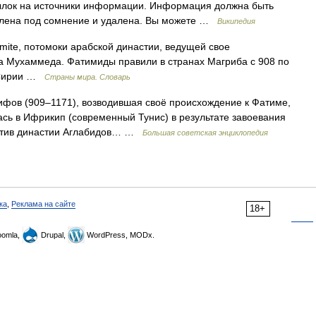
сылок на источники информации. Информация должна быть
влена под сомнение и удалена. Вы можете …
Википедия
timite, потомоки арабской династии, ведущей свое
а Мухаммеда. Фатимиды правили в странах Магриба с 908 по
и Сирии …
Страны мира. Словарь
 (909–1171), возводившая своё происхождение к Фатиме,
сь в Ифрикип (современный Тунис) в результате завоевания
ротив династии Аглабидов… …
Большая советская энциклопедия
ка
,
Реклама на сайте
18+
omla,
Drupal,
WordPress, MODx.