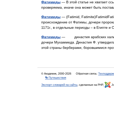
Фатимиды
— В этой статье не хватает с
проверяема, иначе она может быть поста
Фатимиды
— (Fatimid, Fatimite)FatimidFa
происхождение от Фатимы, дочери пророк
1171г., в отдельные периоды – в Египте 
Фатимиды
— династия арабских халифов
дочери Мухаммеда. Династия Ф. утвердила
этой страны берберами, боровшимися п
© Академик, 2000-2026
Обратная связь:
Техподдерж
👣 Путешествия
Экспорт словарей на сайты
, сделанные на PHP,
Jo