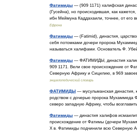
Фатимиды
— (909 1171) халифская динас
(Гусейна), но происходившая, как кажетс
ибн Меймуна Каддахаили, точнее, от ег
Ефрона
Фатимиды
— (Fatimid), династия, царствов
себя потомками дочери пророка Мухаммеда
называться халифами. Основатель Ф. Уб
Фатимиды
— ФАТИМИДЫ, династия халифо
909 1171. Вели свое происхождение от Фа
Северную Африку и Сицилию, в 969 завое
энциклопедический словарь
ФАТИМИДЫ
— мусульманская династия, к
родством с дочерью пророка Мухаммеда Фа
северо западную Африку, чтобы возглав
Фатимиды
— династия халифов исмаилито
происхождение от Фатимы (дочери Мухамм
X в. Фатимиды подчинили всю Северную 