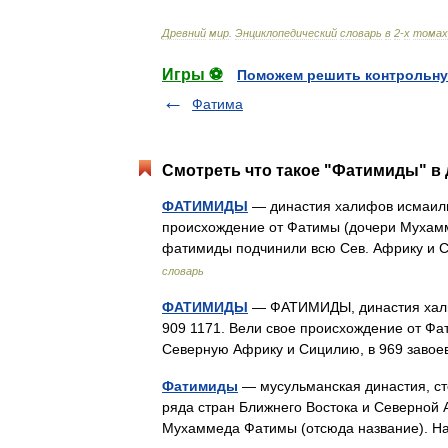
Древний
мир
.
Энциклопедический
словарь
в
2
-
х
томах
Игры ⚽
Поможем решить контрольну
Фатима
Смотреть что такое "Фатимиды" в 
ФАТИМИДЫ
— династия халифов исмаилит
происхождение от Фатимы (дочери Мухамме
фатимиды подчинили всю Сев. Африку и 
словарь
ФАТИМИДЫ
— ФАТИМИДЫ, династия халиф
909 1171. Вели свое происхождение от Фа
Северную Африку и Сицилию, в 969 завое
Фатимиды
— мусульманская династия, ст
ряда стран Ближнего Востока и Северной 
Мухаммеда Фатимы (отсюда название). 