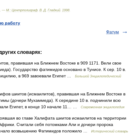
. —
М
.
:
Центрполиграф
.
В
.
Д
.
Гладкий
.
1998
.
ю работу
Фатум
других словарях:
ов, правившая на Ближнем Востоке в 909 1171. Вели свое
да). Государство фатимидов основано в Тунисе. К сер. 10 в.
Сицилию, в 969 завоевали Египет …
Большой Энциклопедический
ов шиитов (исмаилитов), правившая на Ближнем Востоке в
тимы (дочери Мухаммеда). К середине 10 в. подчинили всю
вали Египет, в конце 10 начале 11… …
Современная энциклопедия
оявшая во главе Халифата шиитов исмаилитов на территории
Африки. Считали себя потомками Али и дочери пророка
Начало возвышению Фатимидов положило …
Исторический словарь