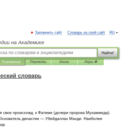
Запомнить сайт
Словарь на свой сайт
RU
едии на Академике
Найти!
Толкования
Переводы
Книги
Игры ⚽
еский словарь
я
свое
происхожд
.
к
Фатиме
(
дочери
пророка
Мухаммеда
).
Основатель
династии
—
Убейдаллах
Махди
.
Наиболее
сир
.